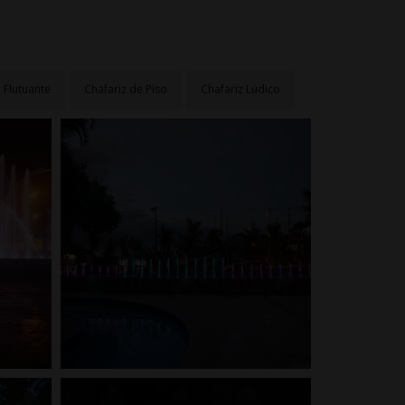
 Flutuante
Chafariz de Piso
Chafariz Lúdico