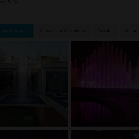
riz & Cia.
Águas Dançantes
Chafariz com Movimentos
Cascatas
Chafariz